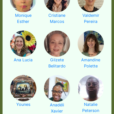
Monique
Cristiane
Valdemir
Esther
Marcos
Pereira
Ana Lucia
Gilzete
Amandine
Belitardo
Polette
Younes
Natalie
Anadéli
Peterson
Xavier