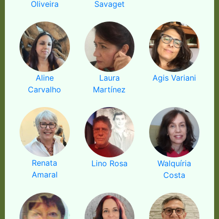
Oliveira
Savaget
Aline
Laura
Agis Variani
Carvalho
Martínez
Renata
Lino Rosa
Walquíria
Amaral
Costa