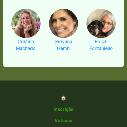
Cristina
Giovana
Roseli
Machado
Hemb
Fontaniello
🏠
Inscrição
Votação