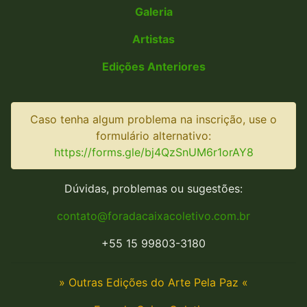
Galeria
Artistas
Edições Anteriores
Caso tenha algum problema na inscrição, use o
formulário alternativo:
https://forms.gle/bj4QzSnUM6r1orAY8
Dúvidas, problemas ou sugestões:
contato@foradacaixacoletivo.com.br
+55 15 99803-3180
» Outras Edições do Arte Pela Paz «