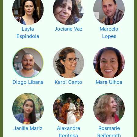
Layla
Jociane Vaz
Marcelo
Espindola
Lopes
Diogo Libana
Karol Canto
Mara Ulhoa
Janille Mariz
Alexandre
Rosmarie
Iteriteka
Reifenrath