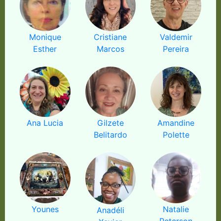
Monique
Cristiane
Valdemir
Esther
Marcos
Pereira
Ana Lucia
Gilzete
Amandine
Belitardo
Polette
Younes
Natalie
Anadéli
Peterson