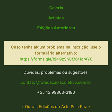
Galeria
Artistas
Edições Anteriores
Caso tenha algum problema na inscrição, use o
formulário alternativo:
https://forms.gle/bj4QzSnUM6r1orAY8
Dúvidas, problemas ou sugestões:
contato@foradacaixacoletivo.com.br
+55 15 99803-3180
» Outras Edições do Arte Pela Paz «