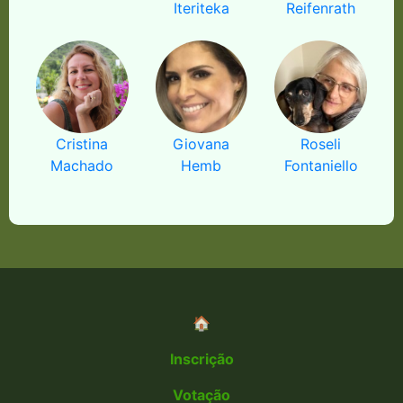
Iteriteka
Reifenrath
Cristina
Giovana
Roseli
Machado
Hemb
Fontaniello
🏠
Inscrição
Votação