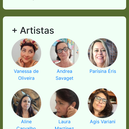
+ Artistas
Vanessa de
Andrea
Parísina Éris
Oliveira
Savaget
Aline
Laura
Agis Variani
Carvalho
Martínez