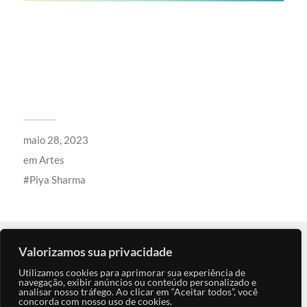
maio 28, 2023
em
Artes
Piya Sharma
Valorizamos sua privacidade
← POST ANTERIOR
Utilizamos cookies para aprimorar sua experiência de
navegação, exibir anúncios ou conteúdo personalizado e
analisar nosso tráfego. Ao clicar em “Aceitar todos”, você
concorda com nosso uso de cookies.