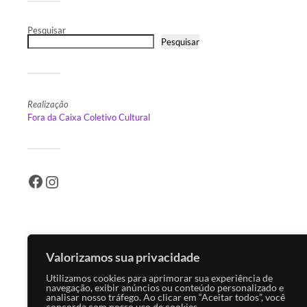
Bello 
Pesquisar
Pesquisar
Peace
Realização
Fora da Caixa Coletivo Cultural
Valorizamos sua privacidade
Utilizamos cookies para aprimorar sua experiência de
navegação, exibir anúncios ou conteúdo personalizado e
analisar nosso tráfego. Ao clicar em “Aceitar todos”, você
concorda com nosso uso de cookies.